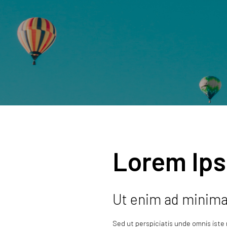
Lorem Ips
Ut enim ad minim
Sed ut perspiciatis unde omnis ist