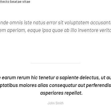
hitecto beatae vitae
 unde omnis iste natus error sit voluptatem accusa
m aperiam, eaque ipsa quae ab illo inventore verita
 earum rerum hic tenetur a sapiente delectus, ut au
ptatibus maiores alias consequatur aut perferendis
asperiores repellat.
John Smith