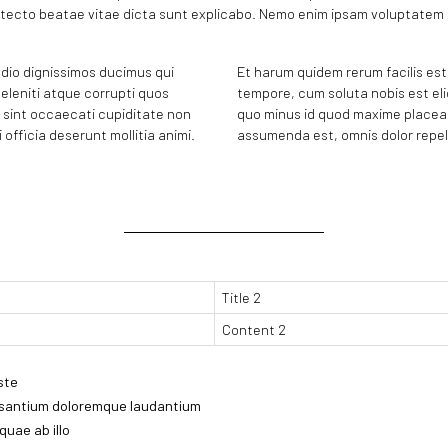
rchitecto beatae vitae dicta sunt explicabo. Nemo enim ipsam voluptatem
dio dignissimos ducimus qui
Et harum quidem rerum facilis est 
eleniti atque corrupti quos
tempore, cum soluta nobis est eli
 sint occaecati cupiditate non
quo minus id quod maxime placea
 officia deserunt mollitia animi.
assumenda est, omnis dolor repel
Title 2
Content 2
ste
usantium doloremque laudantium
uae ab illo