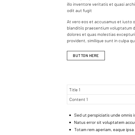
illo inventore veritatis et quasi a
odit aut fugit
At vero eos et accusamus et iusto o
blanditiis praesentium voluptatum d
dolores et quas molestias excepturi
provident, similique sunt in culpa qui
BUTTON HERE
Title 1
Content 1
Sed ut perspiciatis unde omnis i
Natus error sit voluptatem acc
Totam rem aperiam, eaque ipsa q